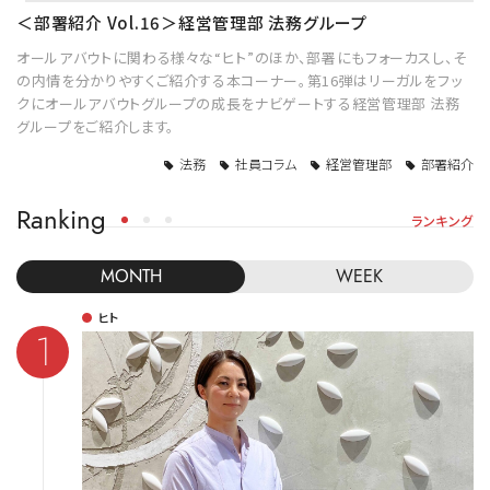
＜部署紹介 Vol.16＞経営管理部 法務グループ
オールアバウトに関わる様々な“ヒト”のほか、部署にもフォーカスし、そ
の内情を分かりやすくご紹介する本コーナー。第16弾はリーガルをフッ
クにオールアバウトグループの成長をナビゲートする経営管理部 法務
グループをご紹介します。
法務
社員コラム
経営管理部
部署紹介
Ranking
ランキング
MONTH
WEEK
ヒト