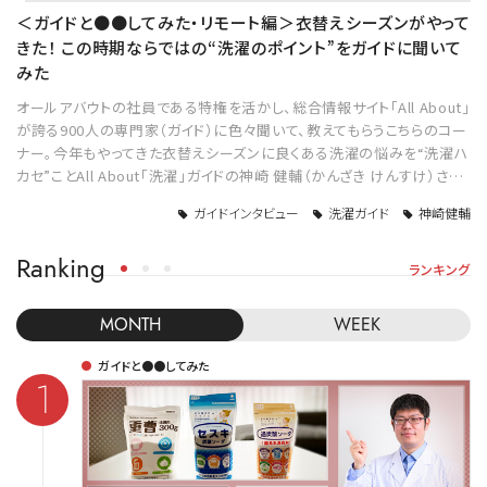
＜ガイドと●●してみた・リモート編＞衣替えシーズンがやって
きた！ この時期ならではの“洗濯のポイント”をガイドに聞いて
みた
オールアバウトの社員である特権を活かし、総合情報サイト「All About」
が誇る900人の専門家（ガイド）に色々聞いて、教えてもらうこちらのコー
ナー。今年もやってきた衣替えシーズンに良くある洗濯の悩みを“洗濯ハ
カセ”ことAll About「洗濯」ガイドの神崎 健輔（かんざき けんすけ）さ…
ガイドインタビュー
洗濯ガイド
神崎健輔
Ranking
ランキング
MONTH
WEEK
ガイドと●●してみた