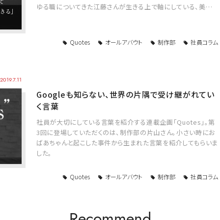
ゆる職についてきた江藤さんが生きる上で軸にしている、美…
Quotes
オールアバウト
制作部
社員コラム
2019.7.11
Googleも知らない、世界の片隅で受け継がれてい
く言葉
社員が大切にしている言葉を紹介する連載企画「Quotes」。第
3回に登場していただくのは、制作部の片山さん。小さい時にお
ばあちゃんと起こした事件から生まれた言葉を紹介してもらいま
した。
Quotes
オールアバウト
制作部
社員コラム
Recommend