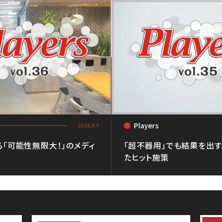
Players
<
2025.8.7
る「可能性無限大！」のメディ
「超不器用」でも結果を出
たヒット施策