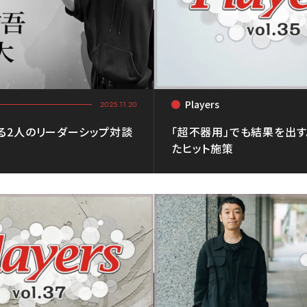
Players
<
2025.11.20
る2人のリーダーシップ対談
「超不器用」でも結果を出
たヒット施策