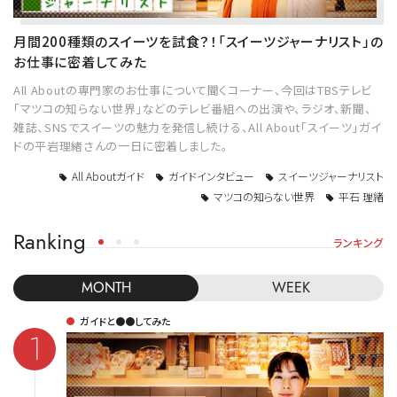
月間200種類のスイーツを試食？！「スイーツジャーナリスト」の
お仕事に密着してみた
All Aboutの専門家のお仕事について聞くコーナー、今回はTBSテレビ
「マツコの知らない世界」などのテレビ番組への出演や、ラジオ、新聞、
雑誌、SNSでスイーツの魅力を発信し続ける、All About「スイーツ」ガイ
ドの平岩理緒さんの一日に密着しました。
All Aboutガイド
ガイドインタビュー
スイーツジャーナリスト
マツコの知らない世界
平石 理緒
Ranking
ランキング
MONTH
WEEK
ガイドと●●してみた