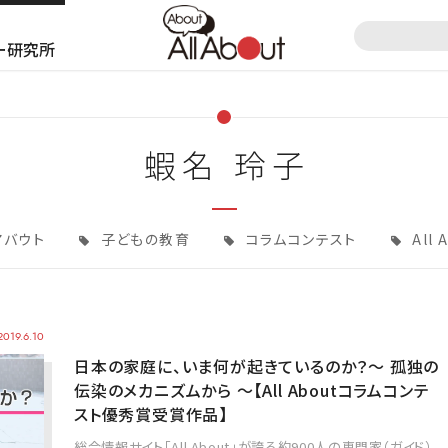
ー研究所
蝦名 玲子
アバウト
子どもの教育
コラムコンテスト
All 
2019.6.10
日本の家庭に、いま何が起きているのか？～ 孤独の
伝染のメカニズムから ～【All Aboutコラムコンテ
スト優秀賞受賞作品】
総合情報サイト「All About」が誇る約900人の専門家（ガイド）