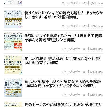
ガイドプロデュースG
|
5,596
view
新NISAやiDeCoなどの疑問も解決！「ほったらか
して増やす！差がつく貯蓄術講座」
ガイドプロデュースG
|
6,240
view
手軽にキレイを継続するために！ 「若見え栄養素
を学んで実践！時短レシピ講座」
ガイドプロデュースG
|
8,288
view
正しい知識で“貯め体質”に！「守って増やす！賢
いお金の育て方講座」
ガイドプロデュースG
|
6,474
view
黄ばみ・部屋干し臭など気になるお悩みを解説
「頑固な汚れを落とす！洗濯テクニック講座」
ガイドプロデュースG
|
6,558
view
夏のボーナスや給料を賢く活用「お金が増えてい