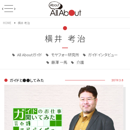
HOME
横井 考治
横井 考治
All Aboutガイド
モヤフォー研究所
ガイドインタビュー
藤澤 一馬
介護
ガイドと●●してみた
2019.3.8