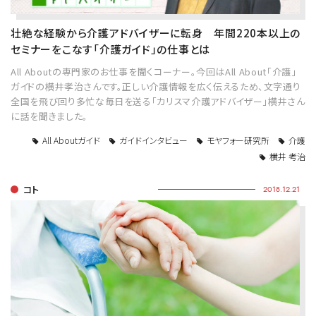
壮絶な経験から介護アドバイザーに転身 年間220本以上の
セミナーをこなす「介護ガイド」の仕事とは
All Aboutの専門家のお仕事を聞くコーナー。今回はAll About「介護」
ガイドの横井孝治さんです。正しい介護情報を広く伝えるため、文字通り
全国を飛び回り多忙な毎日を送る「カリスマ介護アドバイザー」横井さん
に話を聞きました。
All Aboutガイド
ガイドインタビュー
モヤフォー研究所
介護
横井 考治
コト
2018.12.21