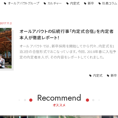
オールアバウトグループ
カルチャー
内定式
新卒
社員コラム
2017.11.2
オールアバウトの伝統行事「内定式合宿」を内定者
本人が徹底レポート！
オールアバウトでは、新卒採用を開始してから代々、内定式を1
泊2日の合宿形式でおこなっています。今回、2018年春に入社予
定の内定者本人が、その内容をレポートしてくれました。
内定式
新卒
Recommend
オススメ