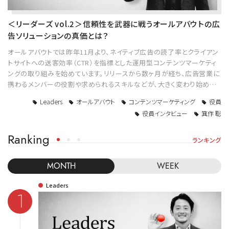
＜リーダーズ vol.2＞信頼性を武器に戦うオールアバウトの広
告ソリューションの真価とは？
オールアバウトでは昨年11月より、ネイティブ広告の読了率とクライアン
トサイトへの送客効率（CTR）を指標とした運用型コンテンツマーケティ
ングの取り組みを始めています。リリースから数ヶ月が経ち、広告営業に
携わるメンバーの役割や求められるスキルなどが、大きく変わり始め…
Leaders
オールアバウト
コンテンツマーケティング
役員
役員インタビュー
箕作 聡
Ranking
ランキング
MONTH
WEEK
Leaders