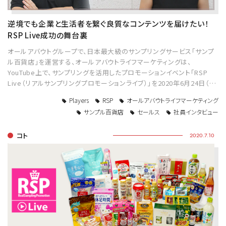
逆境でも企業と生活者を繋ぐ良質なコンテンツを届けたい！
RSP Live成功の舞台裏
オールアバウトグループで、日本最大級のサンプリングサービス「サンプ
ル百貨店」を運営する、オールアバウトライフマーケティングは、
YouTube上で、サンプリングを活用したプロモーションイベント「RSP
Live（リアルサンプリングプロモーションライブ）」を2020年6月24日（…
Players
RSP
オールアバウトライフマーケティング
サンプル百貨店
セールス
社員インタビュー
コト
2020.7.10