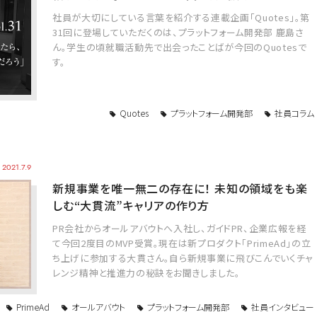
社員が大切にしている言葉を紹介する連載企画「Quotes」。第
31回に登場していただくのは、プラットフォーム開発部 鹿島さ
ん。学生の頃就職活動先で出会ったことばが今回のQuotesで
す。
Quotes
プラットフォーム開発部
社員コラム
2021.7.9
新規事業を唯一無二の存在に！ 未知の領域をも楽
しむ“大貫流”キャリアの作り方
PR会社からオールアバウトへ入社し、ガイドPR、企業広報を経
て今回2度目のMVP受賞。現在は新プロダクト「PrimeAd」の立
ち上げに参加する大貫さん。自ら新規事業に飛びこんでいくチャ
レンジ精神と推進力の秘訣をお聞きしました。
PrimeAd
オールアバウト
プラットフォーム開発部
社員インタビュー