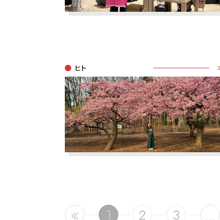
ヒト
1
2
3
…