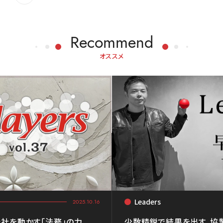
Recommend
オススメ
Leaders
<
2025.10.16
社を動かす「法務」の力
少数精鋭で結果を出す。協