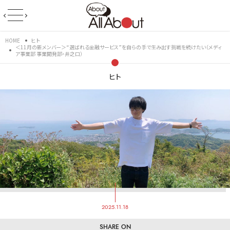
HOME
ヒト
＜11月の新メンバー＞“選ばれる金融サービス”を自らの手で生み出す挑戦を続けたい（メディ
ア事業部 事業開発部・井之口）
ヒト
2025.11.18
SHARE ON