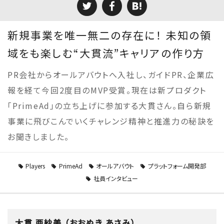
新規事業を唯一無二の存在に！ 未知の領
域をも楽しむ“大貫流”キャリアの作り方
PR会社からオールアバウトへ入社し、ガイドPR、企業広
報を経て今回2度目のMVP受賞。現在は新プロダクト
「PrimeAd」の立ち上げに参加する大貫さん。自ら新規
事業に飛びこんでいくチャレンジ精神と推進力の秘訣を
お聞きしました。
Players
PrimeAd
オールアバウト
プラットフォーム開発部
社員インタビュー
大貫 亜紗美 （おおぬき あさみ）