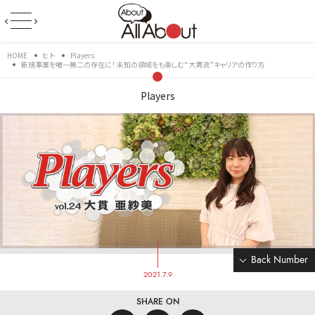
HOME
ヒト
Players
新規事業を唯一無二の存在に！ 未知の領域をも楽しむ“大貫流”キャリアの作り方
Players
Back Number
2021.7.9
SHARE ON