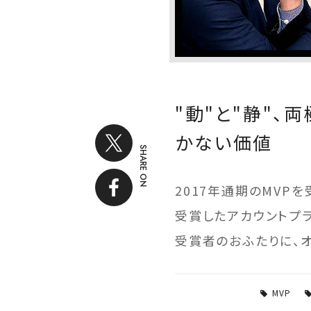
"動"と"静"
かない価値
SHARE ON
2017年通期のMVP
受賞したアカウントプ
受賞者のおふたりに、
MVP