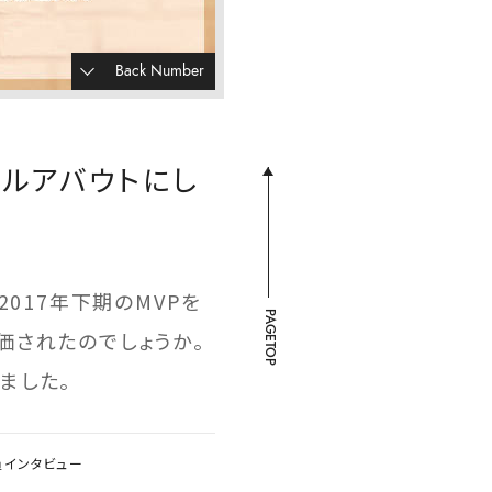
Back Number
ールアバウトにし
017年下期のMVPを
PAGETOP
価されたのでしょうか。
ました。
員インタビュー