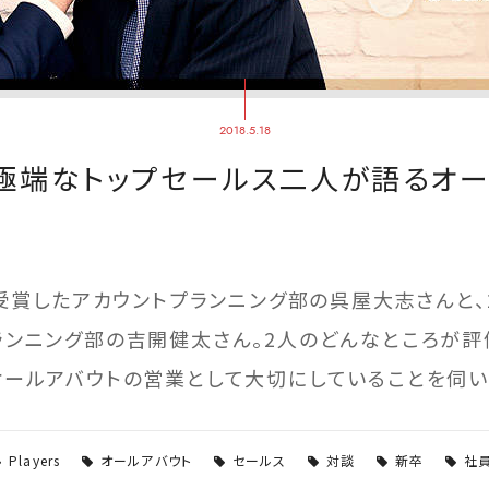
2018.5.18
、両極端なトップセールス二人が語るオ
を受賞したアカウントプランニング部の呉屋大志さんと、2
ランニング部の吉開健太さん。2人のどんなところが評
オールアバウトの営業として大切にしていることを伺い
Players
オールアバウト
セールス
対談
新卒
社