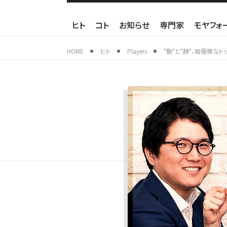
ヒト
コト
お知らせ
専門家
モヤフォ
HOME
ヒト
Players
"動"と"静"、両極端