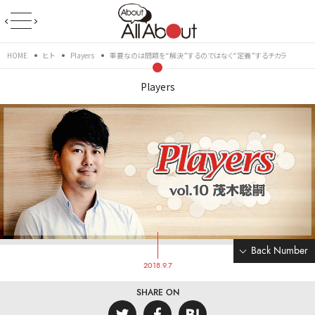
HOME
ヒト
Players
重要なのは問題を“解決”するのではなく“定義”するチカラ
Players
Back Number
2018.9.7
SHARE ON