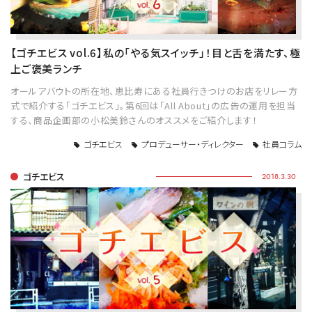
【ゴチエビス vol.6】私の「やる気スイッチ」！目と舌を満たす、極
上ご褒美ランチ
オールアバウトの所在地、恵比寿にある社員行きつけのお店をリレー方
式で紹介する「ゴチエビス」。第6回は「All About」の広告の運用を担当
する、商品企画部の小松美鈴さんのオススメをご紹介します！
ゴチエビス
プロデューサー・ディレクター
社員コラム
ゴチエビス
2018.3.30