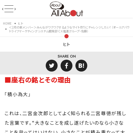
HOME
ヒト
＜2月の新メンバー＞みんながワクワクするようなサイト作りにチャレンジしたい！ （オールアバウ
トライフマーケティング システム開発部 ＣＸ推進グループ・佐藤）
ヒト
SHARE ON
■座右の銘とその理由
「積小為大」
これは、二宮金次郎としてよく知られる二宮尊徳が残し
た言葉です。“大きなことを成し遂げたいのなら小さな
ことを怠ってはいけない。小さなことが積み重なって大