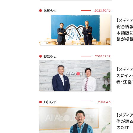
お知らせ
2023.10.16
【メディ
総合情報サ
本語版に
談が掲載
お知らせ
2018.12.19
【メディ
スにイノ
表・江幡
お知らせ
2018.4.5
【メディ
作が語る
のOJT