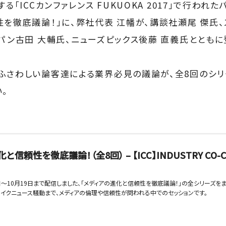
る「ICCカンファレンス FUKUOKA 2017」で行われ
性を徹底議論！」に、弊社代表 江幡が、講談社瀬尾 傑氏、
ャパン古田 大輔氏、ニューズピックス後藤 直義氏とともに
ふさわしい論客達による業界必見の議論が、全8回のシリ
。
信頼性を徹底議論！（全8回） – 【ICC】INDUSTRY CO-C
0日〜10月19日まで配信しました、「メディアの進化と信頼性を徹底議論！」の全シリーズをま
イクニュース騒動まで、メディアの倫理や信頼性が問われる中でのセッションです。