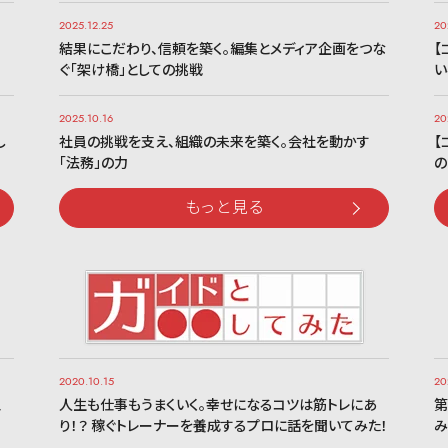
2025.12.25
20
、
結果にこだわり、信頼を築く。編集とメディア企画をつな
【
ぐ「架け橋」としての挑戦
い
2025.10.16
20
し
社員の挑戦を支え、組織の未来を築く。会社を動かす
【
「法務」の力
の
もっと見る
2020.10.15
20
、
人生も仕事もうまくいく。幸せになるコツは筋トレにあ
第
り！？ 稼ぐトレーナーを養成するプロに話を聞いてみた！
み