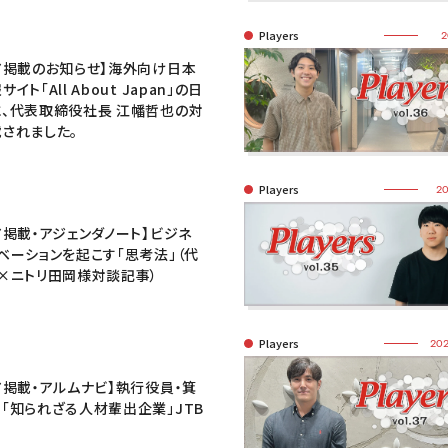
Players
2
ア掲載のお知らせ】海外向け日本
イト「All About Japan」の日
、代表取締役社長 江幡哲也の対
されました。
Players
20
ア掲載・アジェンダノート】ビジネ
ベーションを起こす「思考法」（代
×ニトリ田岡様対談記事）
Players
202
ア掲載・アルムナビ】執行役員・箕
「知られざる人材輩出企業」JTB