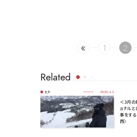
1
2
Related
ヒト
2020.4.3
＜3月の
ョナルと
事をする
西）