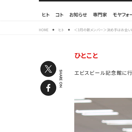
ヒト
コト
お知らせ
専門家
モヤフォ
HOME
ヒト
＜3月の新メンバー＞決め手はお会い
ひとこと
エビスビール記念館に行
SHARE ON