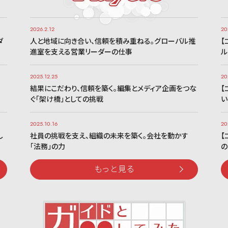
2026.2.12
20
ダ
人と地域に向き合い、信頼を積み重ねる。グローバル推
【
進室を支える営業リーダーの仕事
ル
2025.12.25
20
、
結果にこだわり、信頼を築く。編集とメディア企画をつな
【
ぐ「架け橋」としての挑戦
い
2025.10.16
20
し
社員の挑戦を支え、組織の未来を築く。会社を動かす
【
「法務」の力
の
もっと見る