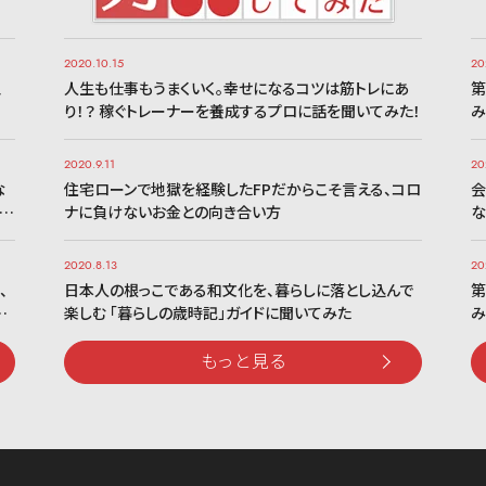
2020.10.15
20
、
人生も仕事もうまくいく。幸せになるコツは筋トレにあ
第
り！？ 稼ぐトレーナーを養成するプロに話を聞いてみた！
み
2020.9.11
20
な
住宅ローンで地獄を経験したFPだからこそ言える、コロ
会
の…
ナに負けないお金との向き合い方
な
2020.8.13
20
、
日本人の根っこである和文化を、暮らしに落とし込んで
第
…
楽しむ 「暮らしの歳時記」ガイドに聞いてみた
み
もっと見る