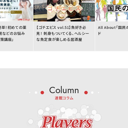
簡単！初めての薬
【ゴチエビス vol.51】魚好き必
All About「
不眠などのお悩み
見！ 刺身もついてくる、ヘルシー
ド
策講座」
な魚定食が楽しめる居酒屋
Column
連載コラム