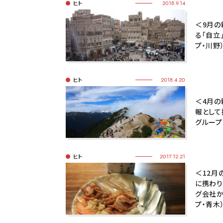
ヒト
2018.9.14
＜9月の
る「自立
プ・川野
ヒト
2018.4.20
＜4月の
報として
グループ
ヒト
2017.12.21
＜12月
に携わり
グ会社か
プ・青木