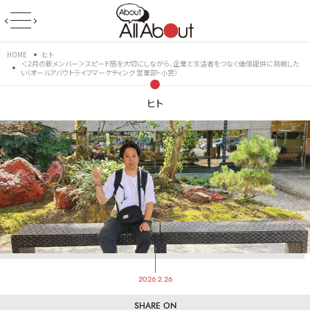
HOME
ヒト
＜2月の新メンバー＞スピード感を大切にしながら、企業と生活者をつなぐ価値提供に挑戦した
い（オールアバウトライフマーケティング 営業部・小宮）
ヒト
2026.2.26
SHARE ON