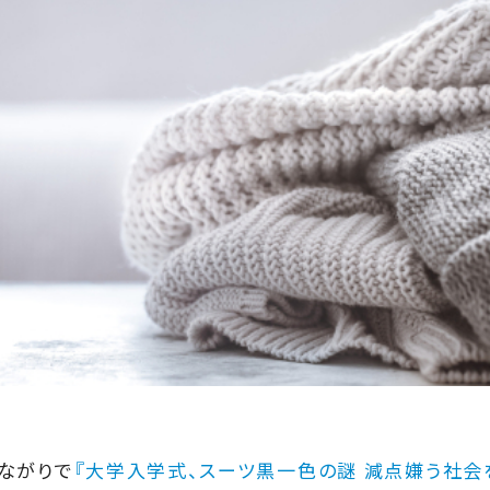
ながりで
『大学入学式、スーツ黒一色の謎 減点嫌う社会