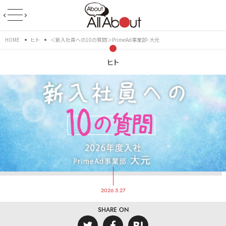
HOME
ヒト
＜新入社員への10の質問＞PrimeAd事業部・大元
ヒト
2026.5.27
SHARE ON