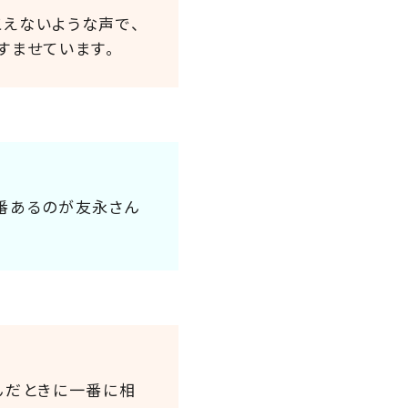
こえないような声で、
すませています。
一番あるのが友永さん
んだときに一番に相