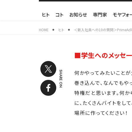
ヒト
コト
お知らせ
専門家
モヤフォ
HOME
ヒト
＜新入社員への10の質問＞PrimeA
■学生へのメッセー
何かやってみたいことが
SHARE ON
巻き込んで、なんでもや
特権だと思います。何か
に、たくさんバイトをし
場所に作ってください！