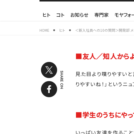
ヒト
コト
お知らせ
専門家
モヤフォ
HOME
ヒト
＜新入社員への10の質問＞開発部 メ
■友人／知人からよ
見た目より喋りやすいと
SHARE ON
りやすいね！」というニ
■学生のうちにやっ
いっぱい友達を作ること