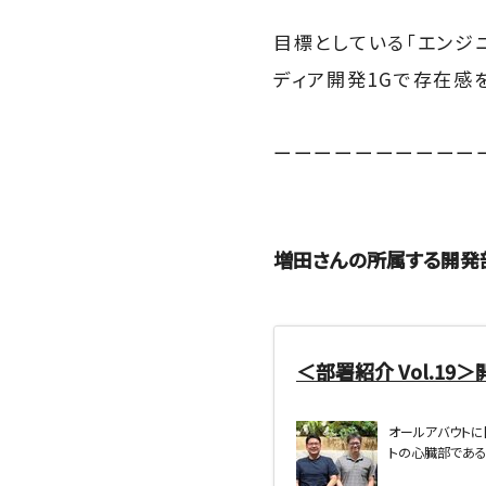
目標としている「エンジ
ディア開発1Gで存在感
ーーーーーーーーーー
増田さんの所属する開発
＜部署紹介 Vol.19＞開発部
オールアバウトに
トの心臓部である