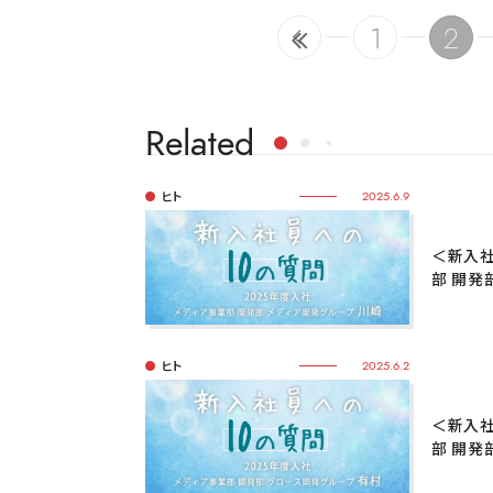
1
2
Related
ヒト
2025.6.9
＜新入社
部 開発
ヒト
2025.6.2
＜新入社
部 開発