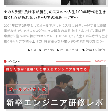
ナカムラ流「負けるが勝ち」のススメ ～人生100年時代を生き
抜く！ 心が折れないキャリアの積み上げ方～
2004年に第2新卒としてオールアバウトに入社し16年。一見すると順風
満帆なキャリアパスをたどってきた印象のある中村さんですが、実は紆
余曲折、崖っぷち、挫折のオンパレードだったそう。人生100年時代を生き
抜くキャリアの積み上げ方、肩肘張らない崖っぷちの乗り切り方につ…
GM
Leaders
オールアバウト
社員インタビュー
イベント
2019.7.26