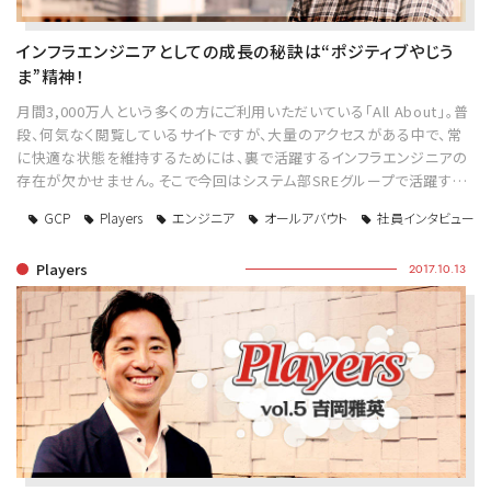
インフラエンジニアとしての成長の秘訣は“ポジティブやじう
ま”精神！
月間3,000万人という多くの方にご利用いただいている「All About」。普
段、何気なく閲覧しているサイトですが、大量のアクセスがある中で、常
に快適な状態を維持するためには、裏で活躍するインフラエンジニアの
存在が欠かせません。そこで今回はシステム部SREグループで活躍す…
GCP
Players
エンジニア
オールアバウト
社員インタビュー
Players
2017.10.13