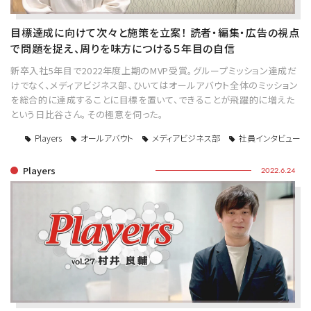
目標達成に向けて次々と施策を立案！ 読者・編集・広告の視点
で問題を捉え、周りを味方につける５年目の自信
新卒入社5年目で2022年度上期のMVP受賞。グループミッション達成だ
けでなく、メディアビジネス部、ひいてはオールアバウト全体のミッション
を総合的に達成することに目標を置いて、できることが飛躍的に増えた
という日比谷さん。その極意を伺った。
Players
オールアバウト
メディアビジネス部
社員インタビュー
Players
2022.6.24