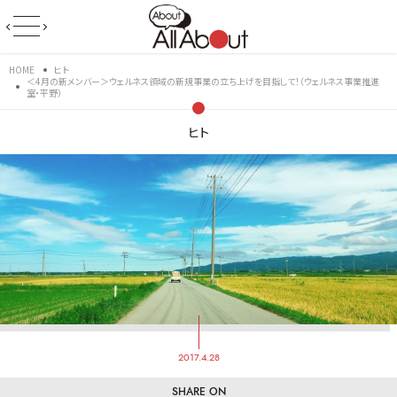
HOME
ヒト
＜4月の新メンバー＞ウェルネス領域の新規事業の立ち上げを目指して！（ウェルネス事業推進
室・平野）
ヒト
2017.4.28
SHARE ON