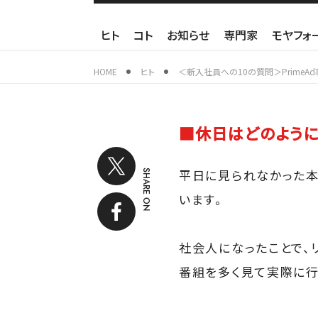
ヒト
コト
お知らせ
専門家
モヤフォ
HOME
ヒト
＜新入社員への10の質問＞PrimeAd事業部
■休日はどのように
平日に見られなかった本
SHARE ON
います。
社会人になったことで、
番組を多く見て実際に行