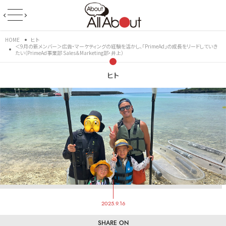
HOME
ヒト
＜9月の新メンバー＞広告・マーケティングの経験を活かし、「PrimeAd」の成長をリードしていき
たい（PrimeAd事業部 Sales＆Marketing部・井上）
ヒト
2025.9.16
SHARE ON