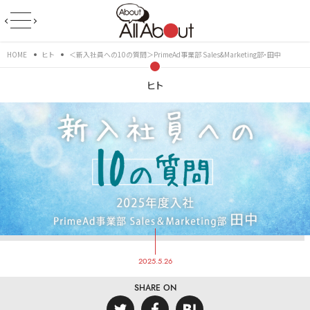
HOME
ヒト
＜新入社員への10の質問＞PrimeAd事業部 Sales&Marketing部・田中
ヒト
2025.5.26
SHARE ON