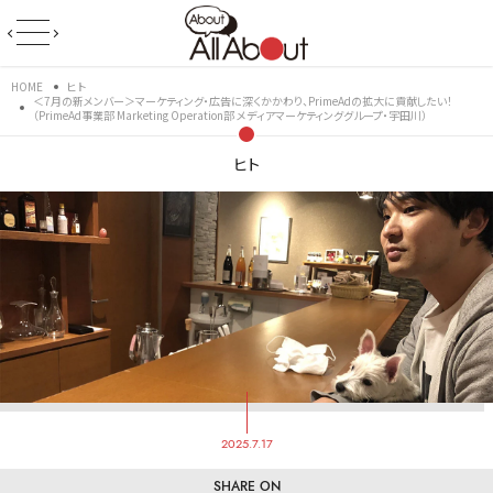
HOME
ヒト
＜7月の新メンバー＞マーケティング・広告に深くかかわり、PrimeAdの拡大に貢献したい！
（PrimeAd事業部 Marketing Operation部 メディアマーケティンググループ・宇田川）
ヒト
2025.7.17
SHARE ON