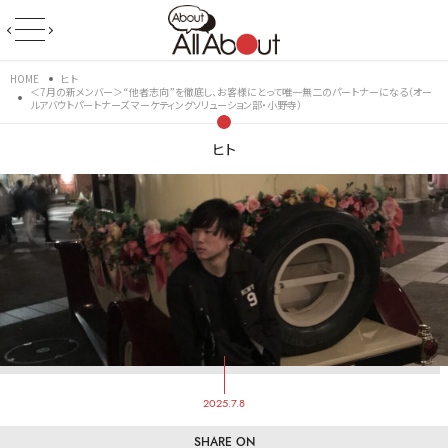
HOME
ヒト
＜7月の新メンバー＞“他者志向”を徹底し、お客様にとって唯一無二のパートナーになる（オー
ルアバウトパートナーズ マーケティングソリューション部・小野寺）
ヒト
2025.7.8
SHARE ON