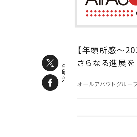
【年頭所感～2
さらなる進展を
SHARE ON
オールアバウトグルー