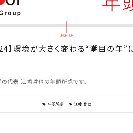
2024.1.9
024】環境が大きく変わる“潮目の年”
プの代表 江幡哲也の年頭所感です。
年頭所感
江幡 哲也