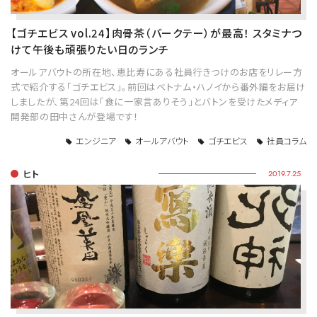
【ゴチエビス vol.24】肉骨茶（バークテー）が最高！ スタミナつ
けて午後も頑張りたい日のランチ
オールアバウトの所在地、恵比寿にある社員行きつけのお店をリレー方
式で紹介する「ゴチエビス」。前回はベトナム・ハノイから番外編をお届け
しましたが、第24回は「食に一家言ありそう」とバトンを受けたメディア
開発部の田中さんが登場です！
エンジニア
オールアバウト
ゴチエビス
社員コラム
ヒト
2019.7.25