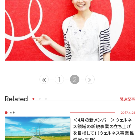
1
2
Related
関連記事
ヒト
2017.4.28
＜4月の新メンバー＞ウェルネ
ス領域の新規事業の立ち上げ
を目指して！（ウェルネス事業推
進室・平野）