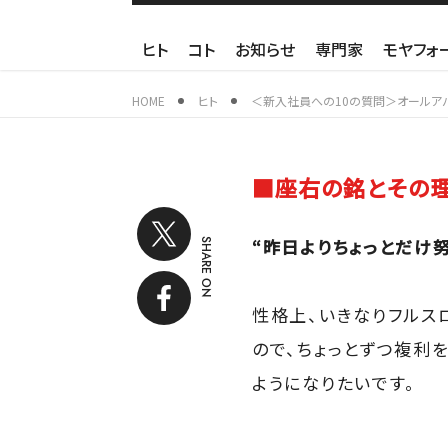
ヒト
コト
お知らせ
専門家
モヤフォ
HOME
ヒト
＜新入社員への10の質問＞オールアバ
■座右の銘とその
“昨日よりちょっとだけ
SHARE ON
性格上、いきなりフルス
ので、ちょっとずつ複利
ようになりたいです。