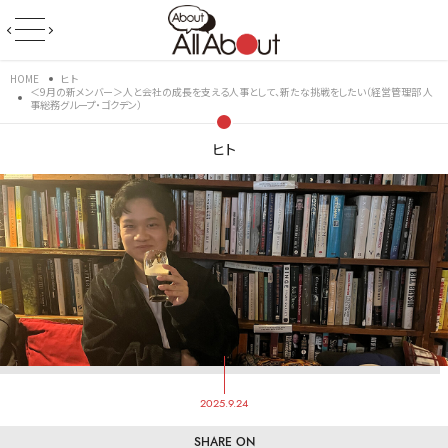
HOME
ヒト
＜9月の新メンバー＞人と会社の成長を支える人事として、新たな挑戦をしたい（経営管理部 人
事総務グループ・ゴクデン）
ヒト
2025.9.24
SHARE ON