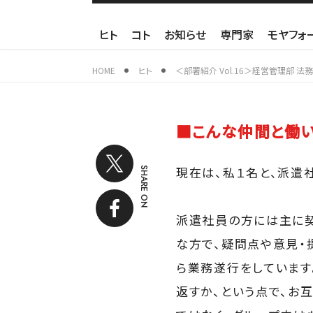
ヒト
コト
お知らせ
専門家
モヤフォ
HOME
ヒト
＜部署紹介 Vol.16＞経営管理部 法
■こんな仲間と働い
現在は、私１名と、派遣
SHARE ON
派遣社員の方には主に契
な方で、疑問点や意見・
ら業務遂行をしています
返すか、という点で、お