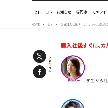
ヒト
コト
お知らせ
専門家
モヤフォ
HOME
ヒト
【前編】入社後すぐにぶつかった壁、乗
■入社後すぐに、カ
SHARE ON
学生から社