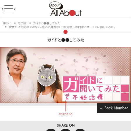
HOME
専門家
ガイドと●●してみた
女性だけの問題ではない。意外と身近な「不妊治療」、専門家とオープンに話してみた。
ガイドと●●してみた
Back Number
2017.8.16
SHARE ON