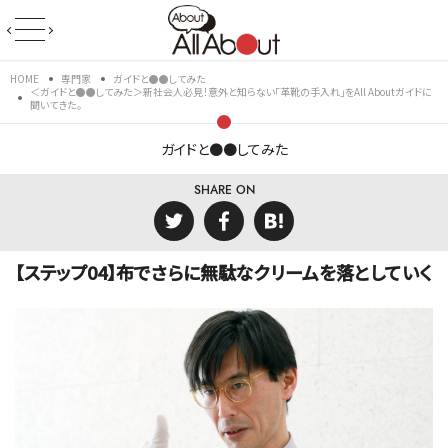
HOME
専門家
ガイドと●●してみた
＜ガイドと●●してみた＞新社会人必見！意外と知らない「革靴の手入れ」をAll Aboutガイドに
聞いてきた。
ガイドと●●してみた
SHARE ON
【ステップ04】布でさらに無駄なクリームを落としていく