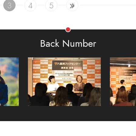
3
4
5
Back Number