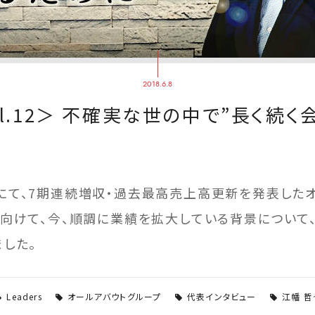
2018.6.8
l.12＞ 不確実な世の中で”長く続く
て、7期連続増収・過去最高売上高更新を発表したオー
に向けて、今、順調に業績を拡大している背景について
した。
Leaders
オールアバウトグループ
代表インタビュー
江幡 哲