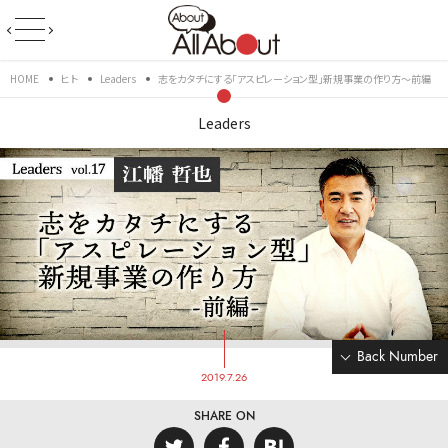
HOME
ヒト
Leaders
志をカタチにする「アスピレーション型」新規事業の作り方～前編
Leaders
Back Number
2019.7.26
SHARE ON