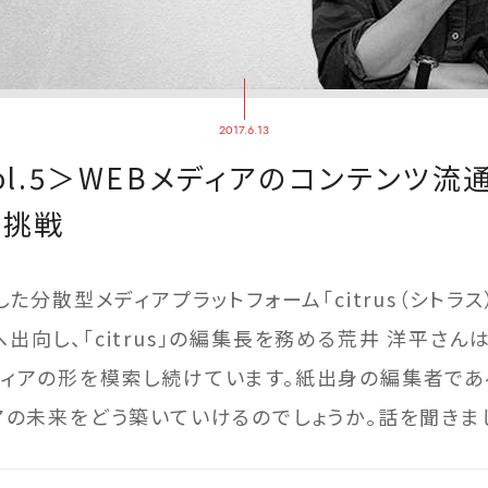
2017.6.13
ol.5＞WEBメディアのコンテンツ
」の挑戦
した分散型メディアプラットフォーム「citrus（シトラ
出向し、「citrus」の編集長を務める荒井 洋平さん
ディアの形を模索し続けています。紙出身の編集者で
アの未来をどう築いていけるのでしょうか。話を聞きま