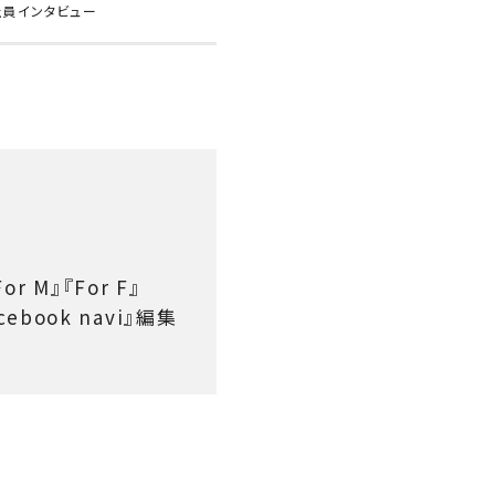
社員インタビュー
M』『For F』
ebook navi』編集