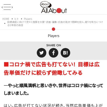
HOME
ヒト
Players
目標達成に向けて次々と施策を立案！ 読者・編集・広告の視点で問題を捉え、周りを味方につけ
る５年目の自信
Players
SHARE ON
■コロナ禍で広告も打てない！ 目標は広
告単価だけに絞らず俯瞰してみる
―やっと順風満帆と思いきや、世界はコロナ禍になって
しまいました。
はい。広告が打てない状況が続き、当然広告単価も上が