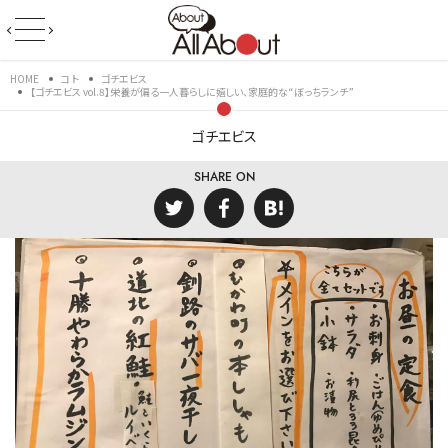
HOME
コト
ゴチエビス
【ゴチエビス vol.8】栄養が偏る一人暮らしに嬉しい、家庭的な“ぼっちランチ”
ゴチエビス
SHARE ON